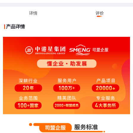
详情
评价
产品详情