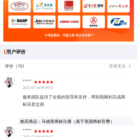
用户评价
评价（10)
查看更多
****
2023-07-14 09:09:51
服务团队提供了全面的指导和支持，帮助我顺利完成商
标买卖交易
购买商品：马德里商标注册（基于英国商标官费）
****
2023-07-08 00:56:37