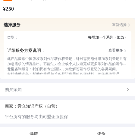
¥250
选择服务
重新选择
类型：
每增加一个系列（加急）
详细服务方案说明：
查看更多
此产品聚焦中国版权系列作品著作权登记，针对需要额外增加系列登记且有
加急需求的情况推出。它能助力企业或个人快速完成更多系列作品的著作权
登记。
专业咨询服务：我们拥有专业团队，为您解答著作权登记的各类疑问。
材料协助准备：帮助您梳理并准备登记所需的各项材料，确保准确无误。
加急办理流程：凭借丰富经验和高效渠道，快速推进加急登记流程。
进度实时跟进：及时反馈登记进度，让您随时掌握办理情况。
购买须知
售后支持保障：登记完成后提供持续的售后支持，解决后续相关问题。
商家：舜立知识产权（自营）
平台所有的服务均由司盟企服担保
详情
评价