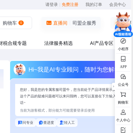
请登录
|
免费注册
我的订单
会员中心
购物车
直播间
司盟企服秀
0
财税合规专题
法律服务精选
AI产品专区
小程序
APP
Hi~我是AI专业顾问，随时为您解答
公众号
您好，我是您的专属客服司盟牛，您当前处于产品详情展示页面，有关
这个产品的疑难问题都可以来问我哟，您可以直接在下方输入问题开始
购物车
话~
当前为游客模式，部分能力可能需要登录后使用
个人中心
问专业
查进度
转人工