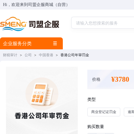
Hi，欢迎来到司盟企服商城（自营）
企业服务分类
财税审计
>
公司
>
中国香港
>
香港公司年审罚金
¥3780
价格
类型
商业登记证罚金
逾期
购买数量