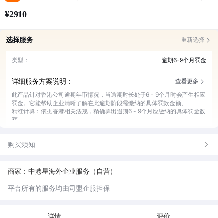
¥2910
选择服务
重新选择
类型：
逾期6-9个月罚金
详细服务方案说明：
查看更多
此产品针对香港公司逾期年审情况，当逾期时长处于6 - 9个月时会产生相应
罚金。它能帮助企业清晰了解在此逾期阶段需缴纳的具体罚款金额。
精准计算：依据香港相关法规，精确算出逾期6 - 9个月应缴纳的具体罚金数
额。
政策解读：详细为企业解读香港公司年审逾期相关政策及罚金规定。
缴纳指导：全程指导企业完成罚金缴纳流程，避免操作失误。
购买须知
风险预警：及时告知企业逾期年审后续可能面临的其他风险。
商家：中港星海外企业服务（自营）
平台所有的服务均由司盟企服担保
详情
评价