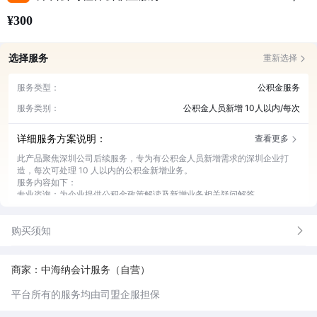
¥300
选择服务
重新选择
服务类型：
公积金服务
服务类别：
公积金人员新增 10人以内/每次
详细服务方案说明：
查看更多
此产品聚焦深圳公司后续服务，专为有公积金人员新增需求的深圳企业打
造，每次可处理 10 人以内的公积金新增业务。
服务内容如下：
专业咨询：为企业提供公积金政策解读及新增业务相关疑问解答。
材料准备：协助企业准备公积金人员新增所需的各类材料。
流程办理：全程代办公积金人员新增业务，确保流程顺畅。
购买须知
进度反馈：及时向企业反馈业务办理进度，让企业心中有数。
问题处理：快速处理办理过程中出现的各类问题，保障业务完成。
商家：中海纳会计服务（自营）
平台所有的服务均由司盟企服担保