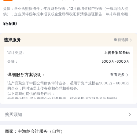
提供：营业执照扫描件，年度财务报表，12月份增值税申报表（一般纳税人提
供），企业所得税年报申报表或企业所得税汇算清缴鉴证报告，年末科目余额
表、总账、明细账，根据情况可能需要的其他资料。 加防伪条码备案的报告，主
¥5600
要用于申请补贴、申请高新，具体要看使用者要求；加条码的报告资料必须同步
提供纸质版并盖章
选择服务
重新选择
审计类型：
上传备案加条码
金额：
5000万-6000万
详细服务方案说明：
查看更多
该产品聚焦于中国公司财务审计业务，适用于资产规模在5000万 - 6000万
的企业，同时涵盖上传备案和条码相关服务。
以下是我司提供的服务内容：
专业审计团队深入审查企业财务报表，精准发现潜在财务风险与问题。
高效完成财务数据上传备案工作，确保流程符合相关法规和标准要求。
为企业提供条码申请与管理服务，保障条码使用的规范性和合法性。
购买须知
根据审计结果，出具详细且有针对性的财务审计报告，助力企业决策。
提供持续的财务咨询服务，为企业财务管理提供专业建议和支持。
商家：中海纳会计服务（自营）