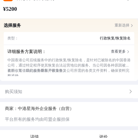
¥5200
选择服务
重新选择
类型：
行政恢复/恢复除名
详细服务方案说明：
查看更多
中国香港公司后续服务中的行政恢复/恢复除名，是针对已被除名的中国香港
公司，通过特定程序使其恢复合法运营地位的服务。当公司因各种原因被除
名后，可借助此服务重新开展业务。
资料收集：我们会协助客户收集恢复公司所需的各类文件资料，确保资料完
整准确。
流程办理：专业团队为客户办理行政恢复或恢复除名的全部流程，节省客户
时间与精力。
购买须知
法律咨询：提供相关法律方面的咨询服务，让客户了解恢复公司过程中的法
律规定和要求。
跟进进度：实时跟进恢复流程的进度，并及时向客户反馈办理情况。
后续指导：公司恢复后，为客户提供运营方面的指导建议，助力公司顺利发
商家：中港星海外企业服务（自营）
展。
平台所有的服务均由司盟企服担保
详情
评价