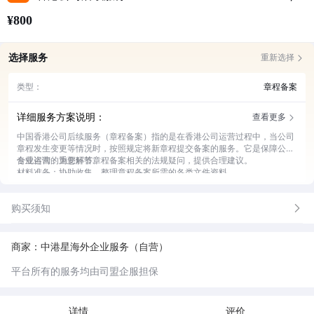
¥800
选择服务
重新选择
类型：
章程备案
详细服务方案说明：
查看更多
中国香港公司后续服务（章程备案）指的是在香港公司运营过程中，当公司
章程发生变更等情况时，按照规定将新章程提交备案的服务。它是保障公司
合规运营的重要环节。
专业咨询：为您解答章程备案相关的法规疑问，提供合理建议。
材料准备：协助收集、整理章程备案所需的各类文件资料。
提交申请：代表您向相关部门提交章程备案申请，跟进进度。
合规审查：对提交的章程内容进行合规性审查，避免风险。
购买须知
后续跟进：及时反馈备案结果，处理备案过程中的问题。
商家：中港星海外企业服务（自营）
平台所有的服务均由司盟企服担保
详情
评价