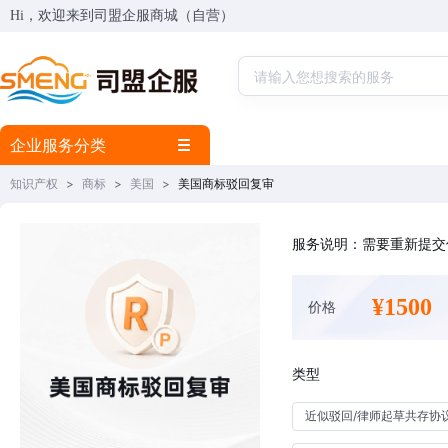
Hi，欢迎来到司盟企服商城（自营）
企业服务分类
知识产权
>
商标
>
美国
>
美国商标驳回复审
服务说明：需要重新提交
¥1500
价格
类型
近似驳回/律师起草共存协