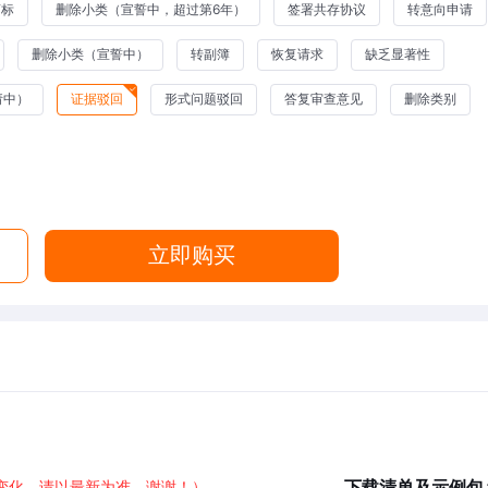
商标
删除小类（宣誓中，超过第6年）
签署共存协议
转意向申请
删除小类（宣誓中）
转副簿
恢复请求
缺乏显著性
请中）
证据驳回
形式问题驳回
答复审查意见
删除类别
立即购买
下载清单及示例包
变化，请以最新为准，谢谢！）