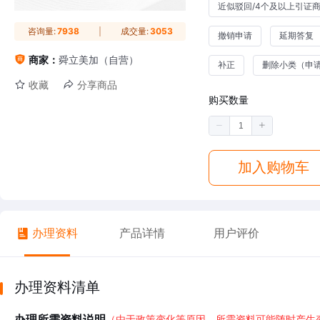
近似驳回/4个及以上引证
咨询量:
7938
成交量:
3053
撤销申请
延期答复
商家：
舜立美加（自营）
补正
删除小类（申
收藏
分享商品
购买数量
加入购物车
办理资料
产品详情
用户评价
办理资料清单
办理所需资料说明
（由于政策变化等原因，所需资料可能随时产生