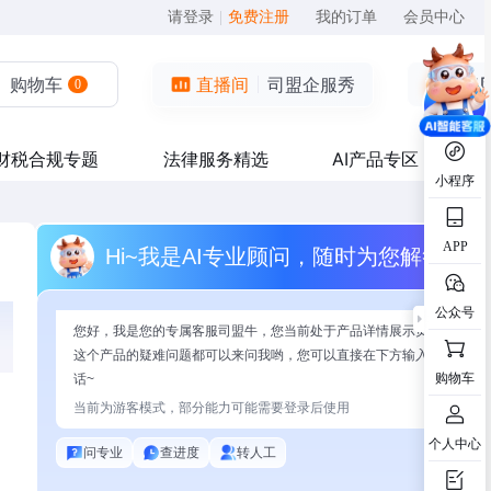
请登录
|
免费注册
我的订单
会员中心
购物车
直播间
司盟企服秀
0
财税合规专题
法律服务精选
AI产品专区
小程序
APP
Hi~我是AI专业顾问，随时为您解答
公众号
您好，我是您的专属客服司盟牛，您当前处于产品详情展示页面，有关
这个产品的疑难问题都可以来问我哟，您可以直接在下方输入问题开始
购物车
话~
当前为游客模式，部分能力可能需要登录后使用
个人中心
问专业
查进度
转人工