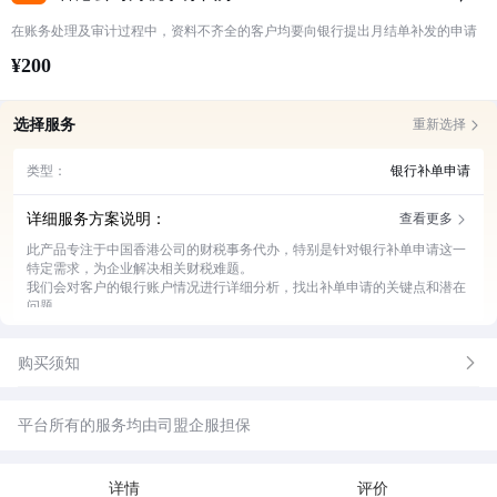
在账务处理及审计过程中，资料不齐全的客户均要向银行提出月结单补发的申请
¥200
选择服务
重新选择
类型：
银行补单申请
详细服务方案说明：
查看更多
此产品专注于中国香港公司的财税事务代办，特别是针对银行补单申请这一
特定需求，为企业解决相关财税难题。
我们会对客户的银行账户情况进行详细分析，找出补单申请的关键点和潜在
问题。
协助客户准备银行补单申请所需的各类文件，确保文件完整合规。
代表客户与银行进行沟通协调，跟进补单申请的进度，及时反馈情况。
购买须知
若补单申请过程中出现问题，我们会提供专业的解决方案，保障申请顺利完
成。
平台所有的服务均由司盟企服担保
详情
评价