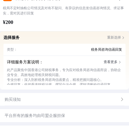
税局不定时抽检公司情况及对有不疑问、有异议的信息发信函咨询情况、求证事
实，需对其进行回复
¥200
选择服务
重新选择
类型：
税务局咨询信函回复
详细服务方案说明：
查看更多
此产品聚焦中国香港公司财税事务，专为应对税务局咨询信函而设，协助企
业专业、高效地处理相关财税问题。
专业分析：深入剖析税务局咨询信函要点，精准把握问题核心。
合规回复：依据香港财税法规，撰写合法合规、逻辑清晰的信函回复。
资料整理：收集、整理与信函相关的各类财税资料，确保资料完整准确。
沟通协调：与香港税务局保持良好沟通，及时跟进回复处理进度。
购买须知
风险预警：评估回复信函可能带来的财税风险，提前制定应对方案。
平台所有的服务均由司盟企服担保