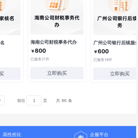
海南公司财税事务代办
名
广州公司银行后续服
800
600
￥
￥
已服务
21
件
已服务
18
件
立即购买
买
立即购买
前往
页
共 86 条
高性价比
企服平台