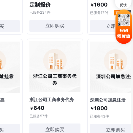
定制报价
1600
￥
反馈
已服务
234
件
已服务
179
件
直降
会
立即购买
买
立即购买
扫码
领优惠
浙江公司工商事务代办
靠
深圳公司加急注册
640
1800
￥
￥
已服务
57
件
已服务
43
件
立即购买
买
立即购买