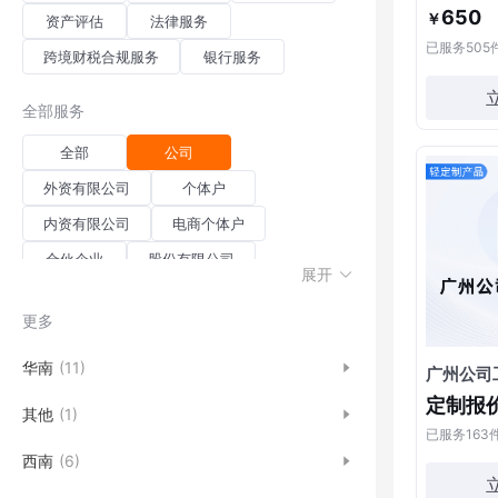
650
￥
资产评估
法律服务
已服务
505
跨境财税合规服务
银行服务
全部服务
全部
公司
外资有限公司
个体户
内资有限公司
电商个体户
合伙企业
股份有限公司
展开
境外投资备案
外商办事处
更多
分公司
科技型中小企业
地址挂靠
国际直接投资备案
华南
(11)
广州公司
定制报
其他
(1)
已服务
163
西南
(6)