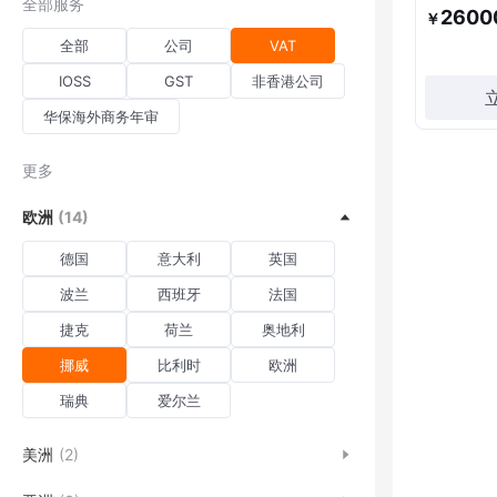
全部服务
务申报
2600
￥
全部
公司
VAT
IOSS
GST
非香港公司
华保海外商务年审
更多
欧洲
(14)
德国
意大利
英国
波兰
西班牙
法国
捷克
荷兰
奥地利
挪威
比利时
欧洲
瑞典
爱尔兰
美洲
(2)