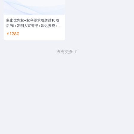
主张优先权+权利要求项超过10项
后/项+发明人宣誓书+延迟缴费+领
证+申请+检索+实审+申请+检索
1280
￥
+实审/PCT进入+申请+实审/PCT进
入已检索+PPH加速审查
没有更多了