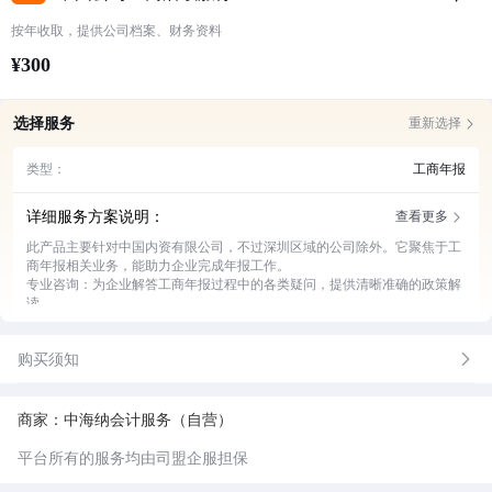
按年收取，提供公司档案、财务资料
¥300
选择服务
重新选择
类型：
工商年报
详细服务方案说明：
查看更多
此产品主要针对中国内资有限公司，不过深圳区域的公司除外。它聚焦于工
商年报相关业务，能助力企业完成年报工作。
专业咨询：为企业解答工商年报过程中的各类疑问，提供清晰准确的政策解
读。
资料收集：协助企业收集整理年报所需的各项资料，确保资料完整无误。
报表填写：精准填写工商年报报表，避免因填写错误导致的问题。
购买须知
审核提交：对填报内容进行严格审核，审核通过后及时提交工商部门。
异常处理：若企业在年报过程中出现异常情况，提供解决方案并协助处理。
商家：中海纳会计服务（自营）
平台所有的服务均由司盟企服担保