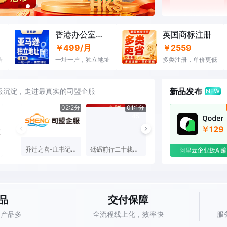
香港办公室租赁
英国商标注册
￥499/月
￥2559
结
一址一户，独立地址
多类注册，单价更低
新品发布
企服沉淀，走进最真实的司盟企服
02:2分
01:1分
01:1分
46
45
40
￥129
乔迁之喜-庄书记揭牌致辞
砥砺前行二十载，司盟再谱新华章
中港星集团，20年发展历程
品
交付保障
，产品多
全流程线上化，效率快
服