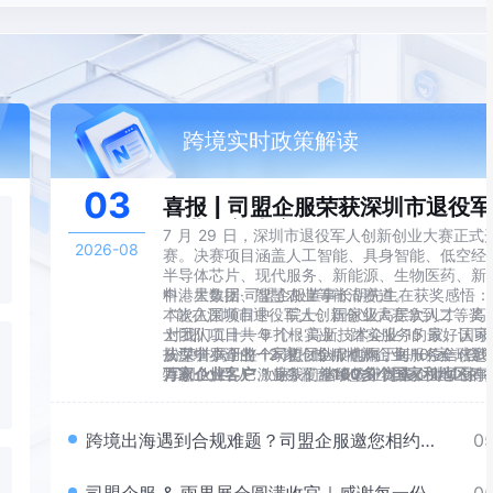
跨境实时政策解读
03
喜报 | 司盟企服荣获深圳市退役
创业创新大赛二等奖
7 月 29 日，深圳市退役军人创新创业大赛正式
2026-08
赛。决赛项目涵盖人工智能、具身智能、低空经
半导体芯片、现代服务、新能源、生物医药、新
料、大数据、智慧农业等前沿赛道。
中港星集团·司盟企服董事长胡先生在获奖感悟：
本次入围项目中，院士、国家级高层次人才、高
“能在深圳市退役军人创新创业大赛拿到二等奖
士团队项目共 9 个；高新技术企业 15 家、国
对我们二十一年扎根实业、踏实服务的最好认可
技型中小企业 12 家、专精特新企业 10 家（含
从深圳罗湖的一家初创企服机构，到服务全球超
份荣誉属于整个司盟团队，也属于每一位信任我
特新 “小巨人” 1 家）、省级农业龙头企业 1 家
万家企业客户
军创伙伴。它激励我们继续坚守赛道，为军创事
、业务覆盖
160多个国家和地区
的
赛项目覆盖智能智造研发、光通信与生物科技技
标杆，司盟企服始终秉持
光发热。”
“懂企业、助发展”
的服
关、企业服务等方向。
条，把军人般的严谨与专业刻进每一次服务交付
在这场由深圳打造全国军创高地核心品牌赛事上
军旅情怀铸就企业精神
跨境出海遇到合规难题？司盟企服邀您相约雨
05
盟企服一站式智能企业服务商城脱颖而出，荣获
关于“创新创业大赛”
这份荣誉的背后，是司盟企服二十余年始终不渝
果跨境展
二等奖。
习近平总书记指出：“退役军人经过部队严格教育
守与担当。这份初心的源头，始于集团董事长胡
练和重大任务考验，是党和国家的宝贵财富。”
深厚的军旅情怀。