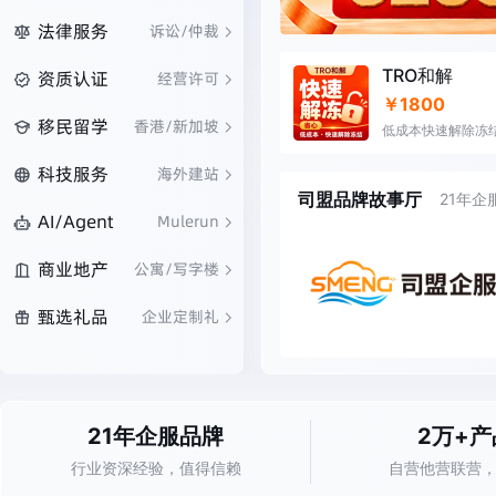
法律服务
诉讼/仲裁
TRO和解
资质认证
经营许可
￥1800
移民留学
香港/新加坡
低成本快速解除冻
科技服务
海外建站
司盟品牌故事厅
21年
AI/Agent
Mulerun
商业地产
公寓/写字楼
甄选礼品
企业定制礼
21年企服品牌
2万+产
行业资深经验，值得信赖
自营他营联营