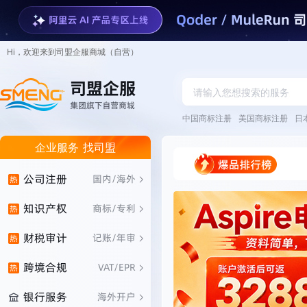
Hi，欢迎来到司盟企服商城（自营）
中国商标注册
美国商标注册
日本JCT
企业服务 找司盟
公司注册
国内/海外
知识产权
商标/专利
财税审计
记账/年审
跨境合规
VAT/EPR
银行服务
海外开户