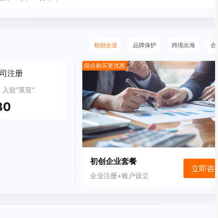
初创企业
品牌保护
跨境出海
合
组合购买更优惠
司注册
深圳市退役军人创业创新大赛二等奖
入驻“英亚”
80
初创企业套餐
立即咨
企业注册+账户设立
中港星集团·司盟企服董事长助理-唐女士