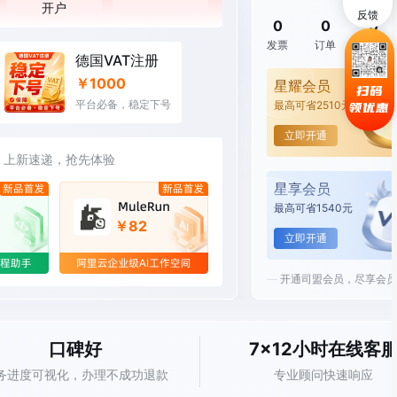
开户
反馈
0
0
0
发票
订单
积分
德国VAT注册
￥1000
星耀会员
扫码
平台必备，稳定下号
最高可省2510元
领优惠
立即开通
上新速递，抢先体验
星享会员
02:2分
45
最高可省1540元
￥82
立即开通
客户祝福启新程
开通司盟会员，尽享会员
口碑好
7x12小时在线客
务进度可视化，办理不成功退款
专业顾问快速响应