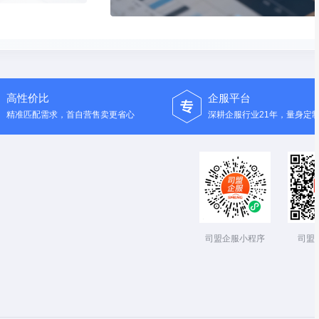
高性价比
企服平台
精准匹配需求，首自营售卖更省心
深耕企服行业21年，量身定
司盟企服小程序
司盟