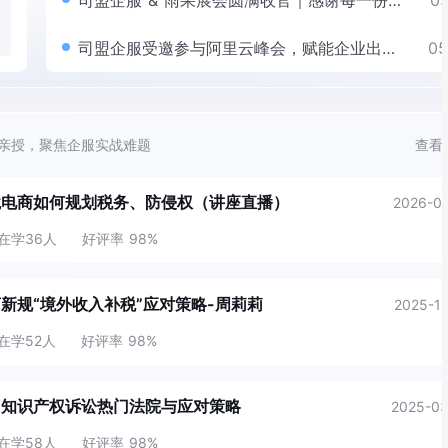
司盟企服 & 雨果展会圆满收官｜感谢每一份信
05
任，我们将继续陪伴您稳健出海
为深入贯彻习近平总书记关于退役军人工作的重
军旅岁月淬炼出的坚毅品格与责任担当，沉淀为
司盟企服受邀参与阿里云峰会，赋能企业出海
05
述，全面落实就业优先战略，深挖退役军人这支
企服“真诚、务实、专注、创新”的核心价值观
数智化
队伍的创新创业潜能，更好发挥 “以赛招商”“以
智” 作用，吸引优质军创项目扎根落地深圳，聚
历经二十一载深耕发展，这套八字价值理念，深
关乎跨境出海！国务院发布对外投资新规，7月
06
造 “全国军创高地”，深圳市退役军人事务局联合
通全球公司设立、财税审计、商标知识产权布局
1日起生效
市国防科技工业办公室、深圳市人力资源和社会
链条业务，既是企业一贯恪守的交付基准，更为
36氪专访：司盟企服与腾讯云 WorkBuddy 的
06
局、深圳市科技创新局、深圳市工业和信息化局
中国企业出海之路保驾护航。
亲授，聚焦企服实战难题
查看
落地探索之路！
圳市乡村振兴和协作交流局、国家税务总局深圳
务局，共同举办深圳市退役军人创新创业大赛。
境电商如何规划税务、防侵权（讲座直播）
2026-01
在学36人
好评率 98%
印尼
墨西哥
巴西
新规“境外收入补税”应对策略-周莉莉
2025-11
在学52人
好评率 98%
国知识产权诉讼热门法院与应对策略
2025-03
在学58人
好评率 98%