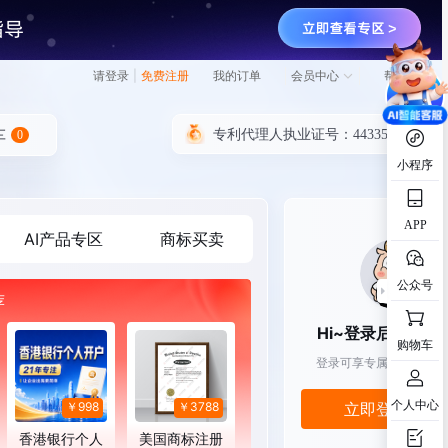
税务师工商注册号：440300227805028
请登录
|
免费注册
我的订单
会员中心
帮助中心
香港双TSCP牌照：TC005588、TC0107
专利代理人执业证号：4433521045.9
小程序
律师资格证号：14403202310637996
高新技术企业证书编号：GR202444206
APP
AI产品专区
商标买卖
税务师工商注册号：440300227805028
公众号
香港双TSCP牌照：TC005588、TC0107
荐
Hi~登录后领更多
购物车
登录可享专属优惠，贴心
个人中心
￥998
￥3788
立即登录/注册
香港银行个人
美国商标注册