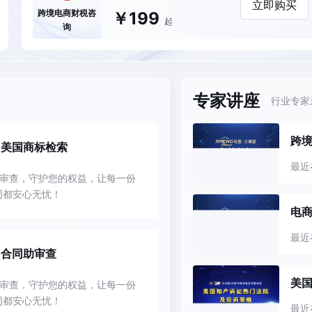
立即购买
￥199
跨境电商财税咨
起
询
专家讲座
行业专家
跨
美国商标检索
最近
审查，守护您的权益，让每一份
同都安心无忧！
马来西亚
泰国
香港-英文
香港-中文
沙特阿拉伯
尼斯
台湾
伊拉克
电商
最近
合同助审查
美
审查，守护您的权益，让每一份
同都安心无忧！
最近