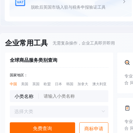
脱欧后英国市场入驻与税务申报验证工具
企业常用工具
无需复杂操作，企业工具即开即用
全球商品服务类别查询
国家地区：
专业
合 
中国
美国
英国
欧盟
日本
韩国
加拿大
澳大利亚
越南
新加坡
小类名称
专业
免费查询
商标申请
合 